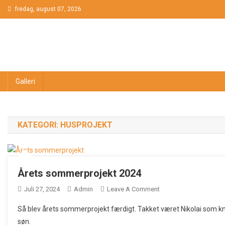
Skip
fredag, august 07, 2026
to
content
Galleri
KATEGORI:
HUSPROJEKT
Årets sommerprojekt 2024
On
Juli 27, 2024
Admin
Leave A Comment
Årets
Så blev årets sommerprojekt færdigt. Takket været Nikolai som kn
Sommerprojekt
søn.
2024