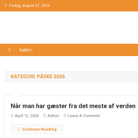
Skip
fredag, august 07, 2026
to
content
Galleri
KATEGORI:
PÅSKE 2026
Når man har gæster fra det meste af verden
On
April 12, 2026
Admin
Leave A Comment
Når
Continue Reading
Man
Har