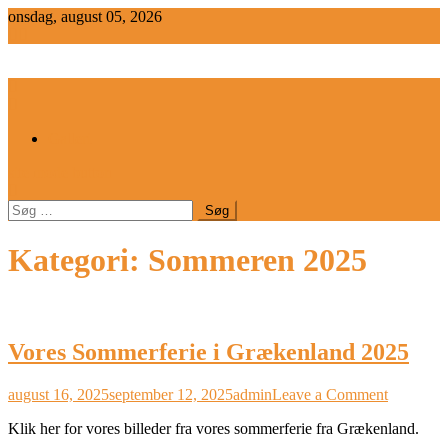
Skip
onsdag, august 05, 2026
to
content
Galleri
site mode button
Søg
efter:
Kategori:
Sommeren 2025
Vores Sommerferie i Grækenland 2025
on
august 16, 2025
september 12, 2025
admin
Leave a Comment
Vores
Klik her for vores billeder fra vores sommerferie fra Grækenland.
Sommerfe
i