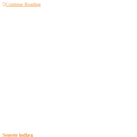
Continue Reading
Grækenl
2025
Seneste indlæg