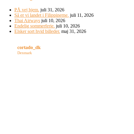
PÅ vej hjem.
juli 31, 2026
Så er vi landet i Filippinerne.
juli 11, 2026
Thai Airways
juli 10, 2026
Endelig sommerferie.
juli 10, 2026
Elsker sort hvid billeder.
maj 31, 2026
cortado_dk
Denmark