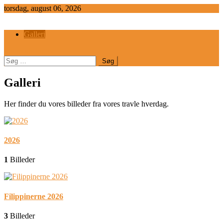
Skip
torsdag, august 06, 2026
to
content
Galleri
site mode button
Søg
efter:
Galleri
Her finder du vores billeder fra vores travle hverdag.
2026
1
Billeder
Filippinerne 2026
3
Billeder