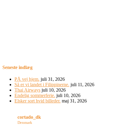
Seneste indlæg
PÅ vej hjem.
juli 31, 2026
Så er vi landet i Filippinerne.
juli 11, 2026
Thai Airways
juli 10, 2026
Endelig sommerferie.
juli 10, 2026
Elsker sort hvid billeder.
maj 31, 2026
cortado_dk
Denmark