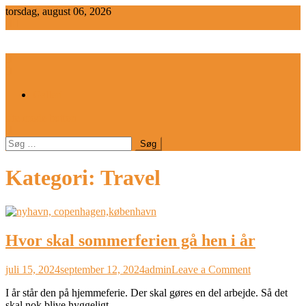
Skip
torsdag, august 06, 2026
to
content
Galleri
site mode button
Søg
efter:
Kategori:
Travel
Hvor skal sommerferien gå hen i år
on
juli 15, 2024
september 12, 2024
admin
Leave a Comment
Hvor
I år står den på hjemmeferie. Der skal gøres en del arbejde. Så det
skal
skal nok blive hyggeligt.
sommerferie